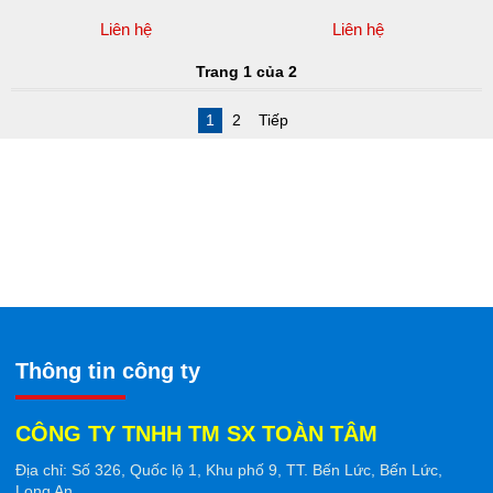
Liên hệ
Liên hệ
Trang 1 của 2
1
2
Tiếp
Thông tin công ty
CÔNG TY TNHH TM SX TOÀN TÂM
Ðịa chỉ: Số 326, Quốc lộ 1, Khu phố 9, TT. Bến Lức, Bến Lức,
Long An.