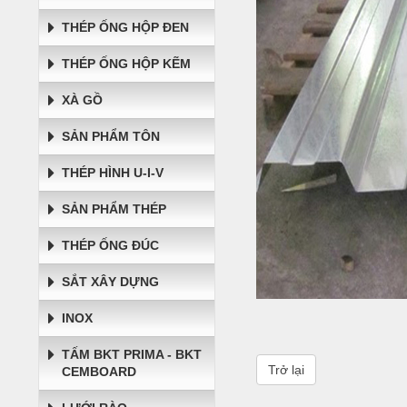
THÉP ỐNG HỘP ĐEN
THÉP ỐNG HỘP KẼM
XÀ GỒ
SẢN PHẨM TÔN
THÉP HÌNH U-I-V
SẢN PHẨM THÉP
THÉP ỐNG ĐÚC
SẮT XÂY DỰNG
INOX
TẤM BKT PRIMA - BKT
Trở lại
CEMBOARD