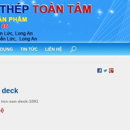
 DỤNG
TIN TỨC
LIÊN HỆ
 deck
ton-san-deck-1091
hệ