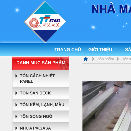
TRANG CHỦ
GIỚI THIỆU
SẢ
Sản phẩm
Tôn 
DANH MỤC SẢN PHẨM
TÔN CÁCH NHIỆT
PANEL
TÔN SÀN DECK
TÔN KẼM, LẠNH, MÀU
TÔN SÓNG NGÓI
NHỰA PVC/ASA