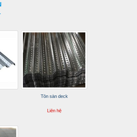
N
Tôn sàn deck
Liên hệ