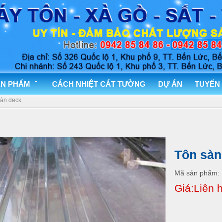
N PHẨM
CÁCH NHIỆT CÁT TƯỜNG
DỰ ÁN
TUYỂN
sàn deck
Tôn sàn
Mã sản phẩm
Giá:Liên 